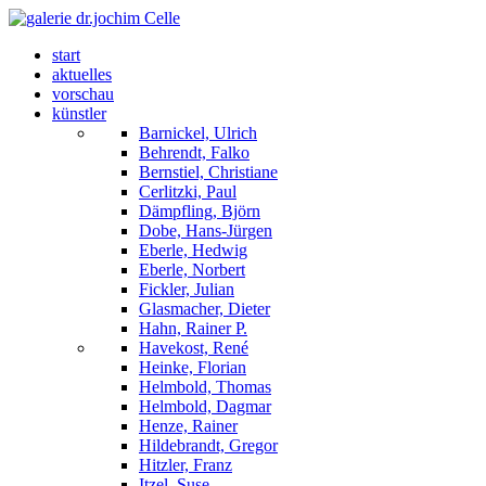
start
aktuelles
vorschau
künstler
Barnickel, Ulrich
Behrendt, Falko
Bernstiel, Christiane
Cerlitzki, Paul
Dämpfling, Björn
Dobe, Hans-Jürgen
Eberle, Hedwig
Eberle, Norbert
Fickler, Julian
Glasmacher, Dieter
Hahn, Rainer P.
Havekost, René
Heinke, Florian
Helmbold, Thomas
Helmbold, Dagmar
Henze, Rainer
Hildebrandt, Gregor
Hitzler, Franz
Itzel, Suse