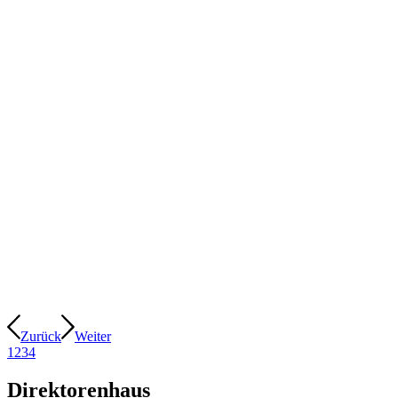
Zurück
Weiter
1
2
3
4
Direktorenhaus