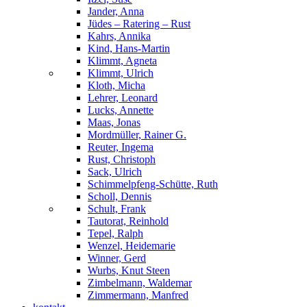
Jander, Anna
Jüdes – Ratering – Rust
Kahrs, Annika
Kind, Hans-Martin
Klimmt, Agneta
Klimmt, Ulrich
Kloth, Micha
Lehrer, Leonard
Lucks, Annette
Maas, Jonas
Mordmüller, Rainer G.
Reuter, Ingema
Rust, Christoph
Sack, Ulrich
Schimmelpfeng-Schütte, Ruth
Scholl, Dennis
Schult, Frank
Tautorat, Reinhold
Tepel, Ralph
Wenzel, Heidemarie
Winner, Gerd
Wurbs, Knut Steen
Zimbelmann, Waldemar
Zimmermann, Manfred