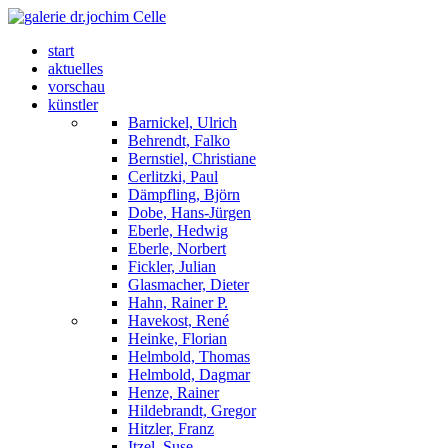
start
aktuelles
vorschau
künstler
Barnickel, Ulrich
Behrendt, Falko
Bernstiel, Christiane
Cerlitzki, Paul
Dämpfling, Björn
Dobe, Hans-Jürgen
Eberle, Hedwig
Eberle, Norbert
Fickler, Julian
Glasmacher, Dieter
Hahn, Rainer P.
Havekost, René
Heinke, Florian
Helmbold, Thomas
Helmbold, Dagmar
Henze, Rainer
Hildebrandt, Gregor
Hitzler, Franz
Itzel, Suse