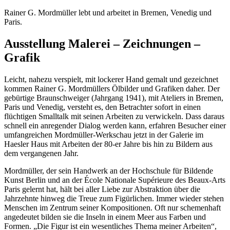
Rainer G. Mordmüller lebt und arbeitet in Bremen, Venedig und
Paris.
Ausstellung Malerei – Zeichnungen –
Grafik
Leicht, nahezu verspielt, mit lockerer Hand gemalt und gezeichnet
kommen Rainer G. Mordmüllers Ölbilder und Grafiken daher. Der
gebürtige Braunschweiger (Jahrgang 1941), mit Ateliers in Bremen,
Paris und Venedig, versteht es, den Betrachter sofort in einen
flüchtigen Smalltalk mit seinen Arbeiten zu verwickeln. Dass daraus
schnell ein anregender Dialog werden kann, erfahren Besucher einer
umfangreichen Mordmüller-Werkschau jetzt in der Galerie im
Haesler Haus mit Arbeiten der 80-er Jahre bis hin zu Bildern aus
dem vergangenen Jahr.
Mordmüller, der sein Handwerk an der Hochschule für Bildende
Kunst Berlin und an der École Nationale Supérieure des Beaux-Arts
Paris gelernt hat, hält bei aller Liebe zur Abstraktion über die
Jahrzehnte hinweg die Treue zum Figürlichen. Immer wieder stehen
Menschen im Zentrum seiner Kompositionen. Oft nur schemenhaft
angedeutet bilden sie die Inseln in einem Meer aus Farben und
Formen. „Die Figur ist ein wesentliches Thema meiner Arbeiten“,