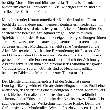
bestätigt Mordmüller und führt aus: „Das Thema ist für mich nur der
Motor, um etwas zu entwickeln.“ Viel wichtiger für ihn sind die
Treibstoffe: Farbe und Form.
Mit vibrierender Kontur umreißt der Künstler konkrete Formen und
bricht die Umrandung nach wenigen Zentimetern wieder auf. „In
meinen Bildern wird nichts festgemacht“, betont Mordmüller. Es
entsteht eine bewegte, fast aquarellartige Fläche mit vielen
Spielräumen, die den Betrachter zu eigenen Fragestellungen führen
– eine Malweise, die an Caravaggio, Rembrandt, Rubens und
Jordaens erinnert. Mordmüller verhehlt seine Verehrung für die
Alten Meister nicht. Auch seine Bewunderung für Picasso, Cézanne
und Delacroix drückt sich in seinen Werken aus. Nicht nur, dass er
gerne mit Farben die Formen modelliert und mit der Zeichnung
Akzente setzt. Auch inhaltlich hinterlässt das Studium der großen
Vorbilder seine Spuren. Oftmals sind es Nebenschauplätze
bekannter Bilder, die Mordmüller zum Thema macht.
Der kleinste und faszinierendste Teil der Schau ist seinen
Druckgrafiken gewidmet. Ein absoluter Hingucker: das Profil eines
Menschen, das verdächtig einem Röntgenbild ähnelt. Mordmüllers
Trick hierbei: Er malte mit Salpetersäure. „Nicht ungefährlich“,
schmunzelt der Künstler und meint den Arbeitsprozess. Dabei lebt
auch der Besucher der Werkschau nicht ohne Risiko. Denn: die
Gefahr, sich von Mordmüllers Werken fesseln zu lassen, ist groß.