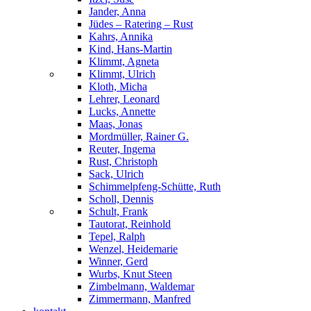
Jander, Anna
Jüdes – Ratering – Rust
Kahrs, Annika
Kind, Hans-Martin
Klimmt, Agneta
Klimmt, Ulrich
Kloth, Micha
Lehrer, Leonard
Lucks, Annette
Maas, Jonas
Mordmüller, Rainer G.
Reuter, Ingema
Rust, Christoph
Sack, Ulrich
Schimmelpfeng-Schütte, Ruth
Scholl, Dennis
Schult, Frank
Tautorat, Reinhold
Tepel, Ralph
Wenzel, Heidemarie
Winner, Gerd
Wurbs, Knut Steen
Zimbelmann, Waldemar
Zimmermann, Manfred